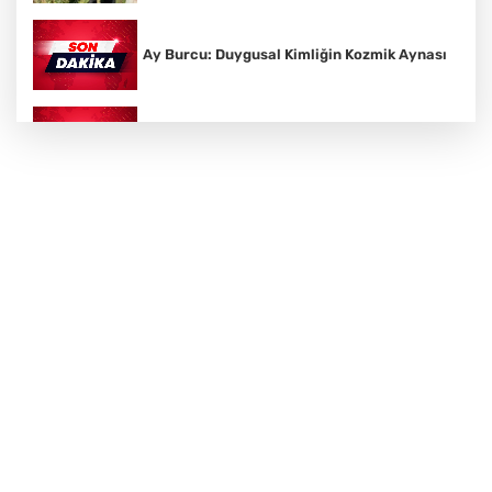
Ay Burcu: Duygusal Kimliğin Kozmik Aynası
Vedik Astroloji Nedir?
Sanskritçe: Hint Kültürünün Kutsal Dili
Yüz Yogası Nedir?
Solar Plexus: Öz Güvenin ve İradenin Enerji
Merkezi