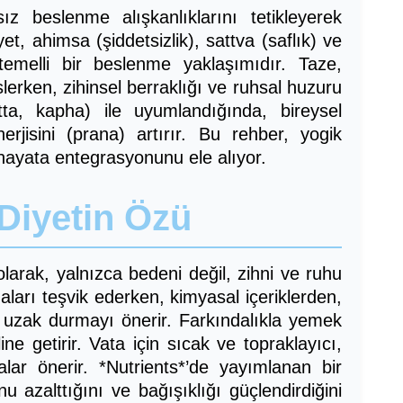
 beslenme alışkanlıklarını tetikleyerek
et, ahimsa (şiddetsizlik), sattva (saflık) ve
 temelli bir beslenme yaklaşımıdır. Taze,
erken, zihinsel berraklığı ve ruhsal huzuru
tta, kapha) ile uyumlandığında, bireysel
erjisini (prana) artırır. Bu rehber, yogik
hayata entegrasyonunu ele alıyor.
 Diyetin Özü
olarak, yalnızca bedeni değil, zihni ve ruhu
daları teşvik ederken, kimyasal içeriklerden,
n uzak durmayı önerir. Farkındalıkla yemek
ne getirir. Vata için sıcak ve topraklayıcı,
dalar önerir. *Nutrients*’de yayımlanan bir
nu azalttığını ve bağışıklığı güçlendirdiğini