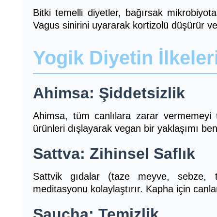
Bitki temelli diyetler, bağırsak mikrobiyotas
Vagus sinirini uyararak kortizolü düşürür ve
Yogik Diyetin İlkeler
Ahimsa: Şiddetsizlik
Ahimsa, tüm canlılara zarar vermemeyi t
ürünleri dışlayarak vegan bir yaklaşımı beni
Sattva: Zihinsel Saflık
Sattvik gıdalar (taze meyve, sebze, ta
meditasyonu kolaylaştırır. Kapha için canlandı
Saucha: Temizlik