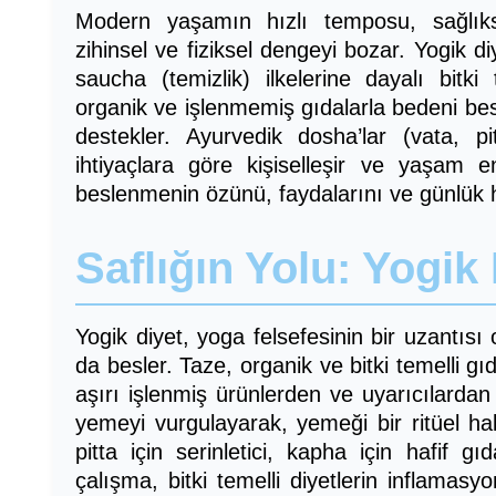
Modern yaşamın hızlı temposu, sağlıksız
zihinsel ve fiziksel dengeyi bozar. Yogik diy
saucha (temizlik) ilkelerine dayalı bitki
organik ve işlenmemiş gıdalarla bedeni besl
destekler. Ayurvedik dosha’lar (vata, pi
ihtiyaçlara göre kişiselleşir ve yaşam en
beslenmenin özünü, faydalarını ve günlük 
Saflığın Yolu: Yogik
Yogik diyet, yoga felsefesinin bir uzantısı 
da besler. Taze, organik ve bitki temelli gı
aşırı işlenmiş ürünlerden ve uyarıcılarda
yemeyi vurgulayarak, yemeği bir ritüel hali
pitta için serinletici, kapha için hafif gı
çalışma, bitki temelli diyetlerin inflamasyo