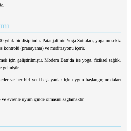
iz.
amı
ıllık bir disiplindir. Patanjali’nin Yoga Sutraları, yoganın sekiz
fes kontrolü (pranayama) ve meditasyonu içerir.
k için geliştirilmiştir. Modern Batı’da ise yoga, fiziksel sağlık,
e gelmiştir.
p eder ve her biri yeni başlayanlar için uygun başlangıç noktaları
le ve evrenle uyum içinde olmasını sağlamaktır.