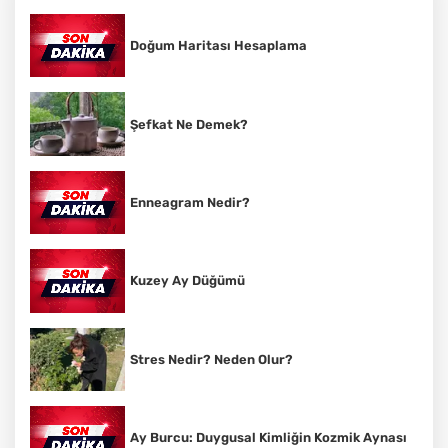
Doğum Haritası Hesaplama
Şefkat Ne Demek?
Enneagram Nedir?
Kuzey Ay Düğümü
Stres Nedir? Neden Olur?
Ay Burcu: Duygusal Kimliğin Kozmik Aynası