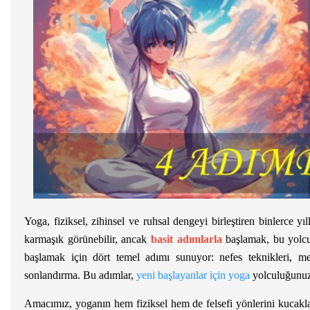
Yoga, fiziksel, zihinsel ve ruhsal dengeyi birleştiren binlerce y
karmaşık görünebilir, ancak
basit adımlarla
başlamak, bu yolculu
başlamak için dört temel adımı sunuyor: nefes teknikleri, me
sonlandırma. Bu adımlar,
yeni başlayanlar için yoga
yolculuğunuzu
Amacımız, yoganın hem fiziksel hem de felsefi yönlerini kucak