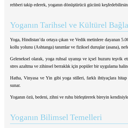
rehberi takip ederek, yoganın dönüştürücü gücünü keşfedebilirsin
Yoganın Tarihsel ve Kültürel Bağl
Yoga, Hindistan’da ortaya çıkan ve Vedik metinlere dayanan 5.000 y
kollu yolunu (Ashtanga) tanımlar ve fiziksel duruşlar (asana), ne
Geleneksel olarak, yoga ruhsal uyanışı ve içsel huzuru teşvik etme
stres azaltma ve zihinsel berraklık için popüler bir uygulama halin
Hatha, Vinyasa ve Yin gibi yoga stilleri, farklı ihtiyaçlara hita
sunar.
Yoganın özü, bedeni, zihni ve ruhu birleştirerek bireyin kendisiy
Yoganın Bilimsel Temelleri