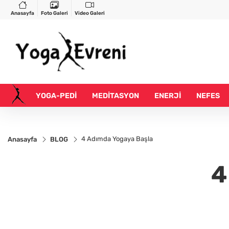
Anasayfa
Foto Galeri
Video Galeri
YOGA-PEDİ
MEDİTASYON
ENERJİ
NEFES
4 Adımda Yogaya Başla
Anasayfa
BLOG
4