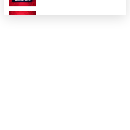
Vedik Astroloji Nedir?
Sanskritçe: Hint Kültürünün Kutsal Dili
Yüz Yogası Nedir?
Solar Plexus: Öz Güvenin ve İradenin Enerji
Merkezi