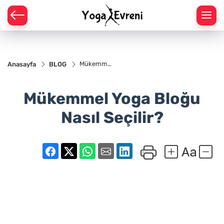
ARAK YOGA POZLARI
Mükemmel
Anasayfa
BLOG
STÜ YOGA POZLARI
Yoga
Bloğu
Nasıl
Mükemmel Yoga Bloğu
Seçilir?
TA YOGA POZLARI
Nasıl Seçilir?
ÜSTÜ YOGA POZLARI