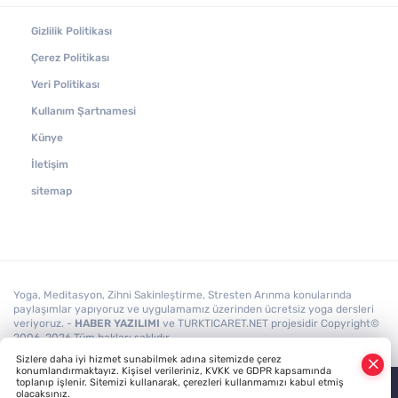
Yüz Yogası Nedir?
Gizlilik Politikası
Çerez Politikası
Solar Plexus: Öz Güvenin ve İradenin
Veri Politikası
Enerji Merkezi
Kullanım Şartnamesi
Künye
İletişim
sitemap
Yoga, Meditasyon, Zihni Sakinleştirme, Stresten Arınma konularında
paylaşımlar yapıyoruz ve uygulamamız üzerinden ücretsiz yoga dersleri
veriyoruz. -
HABER YAZILIMI
ve TURKTICARET.NET projesidir Copyright©
2006-2026 Tüm hakları saklıdır.
Sizlere daha iyi hizmet sunabilmek adına sitemizde çerez
konumlandırmaktayız. Kişisel verileriniz, KVKK ve GDPR kapsamında
toplanıp işlenir. Sitemizi kullanarak, çerezleri kullanmamızı kabul etmiş
olacaksınız.