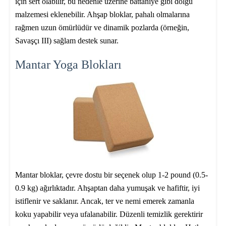
için sert olabilir, bu nedenle üzerine battaniye gibi dolgu
malzemesi eklenebilir. Ahşap bloklar, pahalı olmalarına
rağmen uzun ömürlüdür ve dinamik pozlarda (örneğin,
Savaşçı III) sağlam destek sunar.
Mantar Yoga Blokları
Mantar bloklar, çevre dostu bir seçenek olup 1-2 pound (0.5-
0.9 kg) ağırlıktadır. Ahşaptan daha yumuşak ve hafiftir, iyi
istiflenir ve saklanır. Ancak, ter ve nemi emerek zamanla
koku yapabilir veya ufalanabilir. Düzenli temizlik gerektirir