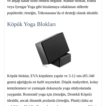
ve ahşap kadar uzun ömürlü değildir. Mantar bloklar, Hatha
veya Iyengar Yoga gibi hizalamaya odaklanan stillerde
popülerdir; örneğin, Trikonasana’da el desteği olarak idealdir.
Köpük Yoga Blokları
Köpük bloklar, EVA köpükten yapılır ve 3-12 ons (85-340
gram) ağırlığıyla en hafif seçenektir. Düşük maliyetleri, kolay
temizlenmesi ve yumuşak dokusuyla yoga stüdyolarında
yaygındır. Restoratif yoga için (örneğin, Destekli Köprü)
idealdir, ancak dinamik pozlarda (örneğin, Plank) daha az