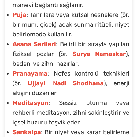
manevi bağlantı sağlanır.
Puja
: Tanrılara veya kutsal nesnelere (ör.
bir mum, çiçek) adak sunma ritüeli, niyet
belirlemede kullanılır.
Asana Serileri
: Belirli bir sırayla yapılan
fiziksel pozlar (ör.
Surya Namaskar
),
bedeni ve zihni hazırlar.
Pranayama
: Nefes kontrolü teknikleri
(ör.
Ujjayi
,
Nadi Shodhana
), enerji
akışını düzenler.
Meditasyon
: Sessiz oturma veya
rehberli meditasyon, zihni sakinleştirir ve
içsel huzuru teşvik eder.
Sankalpa
: Bir niyet veya karar belirleme