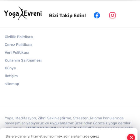
Bizi Takip Edin!
Sanskritçe: Hint Kültürünün Kutsal Dili
Gizlilik Politikası
Yüz Yogası Nedir?
Çerez Politikası
Veri Politikası
Kullanım Şartnamesi
Solar Plexus: Öz Güvenin ve İradenin Enerji
Künye
Merkezi
İletişim
sitemap
Yoga, Meditasyon, Zihni Sakinleştirme, Stresten Arınma konularında
paylaşımlar yapıyoruz ve uygulamamız üzerinden ücretsiz yoga dersleri
veriyoruz. -
HABER YAZILIMI
ve TURKTICARET.NET projesidir Copyright©
2006-2026 Tüm hakları saklıdır.
Sizlere daha iyi hizmet sunabilmek adına sitemizde çerez