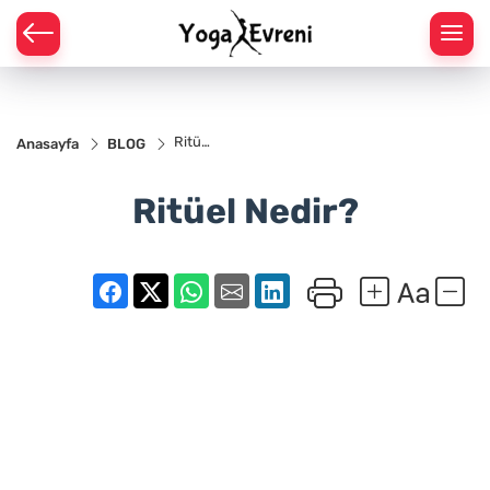
 YOGA POZLARI
YOGA POZLARI
Ritüel
Anasayfa
BLOG
Nedir?
GA POZLARI
Ritüel Nedir?
YOGA POZLARI