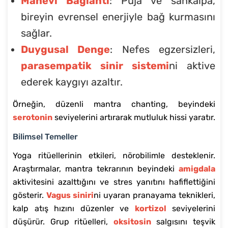
Manevi Bağlantı
: Puja ve sankalpa,
bireyin evrensel enerjiyle bağ kurmasını
sağlar.
Duygusal Denge
: Nefes egzersizleri,
parasempatik sinir sistemi
ni aktive
ederek kaygıyı azaltır.
Örneğin, düzenli mantra chanting, beyindeki
serotonin
seviyelerini artırarak mutluluk hissi yaratır.
Bilimsel Temeller
Yoga ritüellerinin etkileri, nörobilimle desteklenir.
Araştırmalar, mantra tekrarının beyindeki
amigdala
aktivitesini azalttığını ve stres yanıtını hafiflettiğini
gösterir.
Vagus siniri
ni uyaran pranayama teknikleri,
kalp atış hızını düzenler ve
kortizol
seviyelerini
düşürür. Grup ritüelleri,
oksitosin
salgısını teşvik