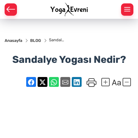
 YOGA POZLARI
YOGA POZLARI
Sandalye
Anasayfa
BLOG
Yogası
Nedir?
GA POZLARI
Sandalye Yogası Nedir?
YOGA POZLARI