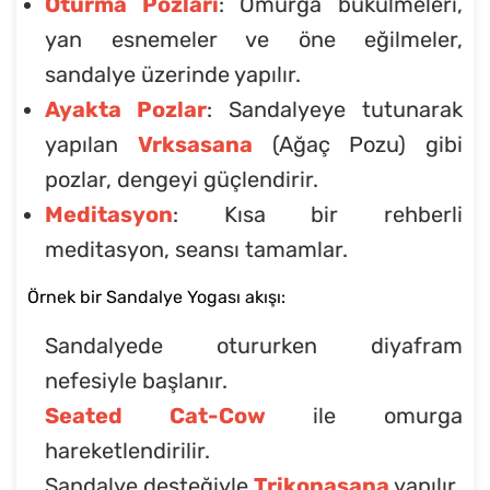
Oturma Pozları
: Omurga bükülmeleri,
yan esnemeler ve öne eğilmeler,
sandalye üzerinde yapılır.
Ayakta Pozlar
: Sandalyeye tutunarak
yapılan
Vrksasana
(Ağaç Pozu) gibi
pozlar, dengeyi güçlendirir.
Meditasyon
: Kısa bir rehberli
meditasyon, seansı tamamlar.
Örnek bir Sandalye Yogası akışı:
Sandalyede otururken diyafram
nefesiyle başlanır.
Seated Cat-Cow
ile omurga
hareketlendirilir.
Sandalye desteğiyle
Trikonasana
yapılır.