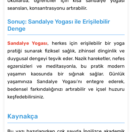
Okullarda, öğrenciler için kısa sandalye yogası
seansları, konsantrasyonu artırabilir.
Sonuç: Sandalye Yogası ile Erişilebilir
Denge
Sandalye Yogası
, herkes için erişilebilir bir yoga
pratiği sunarak fiziksel sağlık, zihinsel dinginlik ve
duygusal dengeyi teşvik eder. Nazik hareketler, nefes
egzersizleri ve meditasyonla, bu pratik modern
yaşamın kaosunda bir sığınak sağlar. Günlük
yaşamınıza Sandalye Yogası’nı entegre ederek,
bedensel farkındalığınızı artırabilir ve içsel huzuru
keşfedebilirsiniz.
Kaynakça
Bu yazı hazırlanırken çok sayıda İngilizce akademik