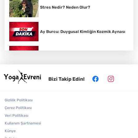
Stres Nedir? Neden Olur?
Ay Burcu: Duygusal Kimliğin Kozmik Aynası
Vedik Astroloji Nedir?
Bizi Takip Edin!
Sanskritçe: Hint Kültürünün Kutsal Dili
Gizlilik Politikası
Yüz Yogası Nedir?
Çerez Politikası
Veri Politikası
Kullanım Şartnamesi
Solar Plexus: Öz Güvenin ve İradenin Enerji
Künye
Merkezi