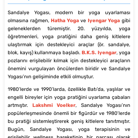
Sandalye Yogası, modern bir yoga uyarlaması
olmasına rağmen,
Hatha Yoga
ve
Iyengar Yoga
gibi
geleneklerden türemiştir. 20. yüzyılda, yoga
öğretmenleri, yoga pratiğini daha geniş kitlelere
ulaştırmak için destekleyici araçlar (ör. sandalye,
blok, kayış) kullanmaya başladı.
B.K.S. Iyengar
, yoga
pozlarını erişilebilir kılmak için destekleyici araçların
önemini vurgulayan öncülerden biridir ve Sandalye
Yogası’nın gelişiminde etkili olmuştur.
1980’lerde ve 1990’larda, özellikle Batı’da, yaşlılar ve
engelli bireyler için yoga pratiğini uyarlama çabaları
artmıştır.
Lakshmi Voelker
, Sandalye Yogası’nın
popülerleşmesinde önemli bir figürdür ve 1980’lerde
bu pratiği sistemleştirerek geniş kitlelere tanıtmıştır.
Bugün, Sandalye Yogası, yoga terapisinin ve
erişilebilir wellness hareketinin bir parçası olarak