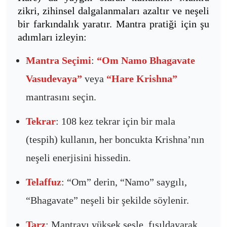
zikri, zihinsel dalgalanmaları azaltır ve neşeli
bir farkındalık yaratır. Mantra pratiği için şu
adımları izleyin:
Mantra Seçimi
:
“Om Namo Bhagavate
Vasudevaya”
veya
“Hare Krishna”
mantrasını seçin.
Tekrar
: 108 kez tekrar için bir mala
(tespih) kullanın, her boncukta Krishna’nın
neşeli enerjisini hissedin.
Telaffuz
: “Om” derin, “Namo” saygılı,
“Bhagavate” neşeli bir şekilde söylenir.
Tarz
: Mantrayı yüksek sesle, fısıldayarak