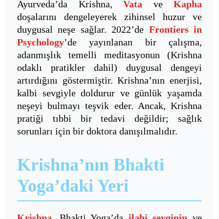
Ayurveda’da Krishna,
Vata
ve
Kapha
doşalarını dengeleyerek zihinsel huzur ve
duygusal neşe sağlar. 2022’de
Frontiers in
Psychology
’de yayınlanan bir çalışma,
adanmışlık temelli meditasyonun (Krishna
odaklı pratikler dahil) duygusal dengeyi
artırdığını göstermiştir. Krishna’nın enerjisi,
kalbi sevgiyle doldurur ve günlük yaşamda
neşeyi bulmayı teşvik eder. Ancak, Krishna
pratiği tıbbi bir tedavi değildir; sağlık
sorunları için bir doktora danışılmalıdır.
Krishna’nın Bhakti
Yoga’daki Yeri
Krishna
, Bhakti Yoga’da
ilahi sevginin
ve