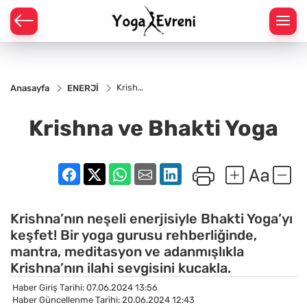
 YOGA POZLARI
YOGA POZLARI
Krishna
Anasayfa
ENERJİ
ve
Bhakti
GA POZLARI
Yoga
Krishna ve Bhakti Yoga
YOGA POZLARI
Krishna’nın neşeli enerjisiyle Bhakti Yoga’yı
keşfet! Bir yoga gurusu rehberliğinde,
mantra, meditasyon ve adanmışlıkla
Krishna’nın ilahi sevgisini kucakla.
Haber Giriş Tarihi: 07.06.2024 13:56
Haber Güncellenme Tarihi: 20.06.2024 12:43