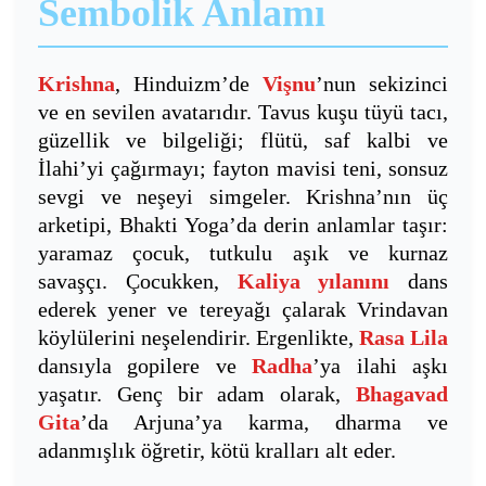
Sembolik Anlamı
Krishna
, Hinduizm’de
Vişnu
’nun sekizinci
ve en sevilen avatarıdır. Tavus kuşu tüyü tacı,
güzellik ve bilgeliği; flütü, saf kalbi ve
İlahi’yi çağırmayı; fayton mavisi teni, sonsuz
sevgi ve neşeyi simgeler. Krishna’nın üç
arketipi, Bhakti Yoga’da derin anlamlar taşır:
yaramaz çocuk, tutkulu aşık ve kurnaz
savaşçı. Çocukken,
Kaliya yılanını
dans
ederek yener ve tereyağı çalarak Vrindavan
köylülerini neşelendirir. Ergenlikte,
Rasa Lila
dansıyla gopilere ve
Radha
’ya ilahi aşkı
yaşatır. Genç bir adam olarak,
Bhagavad
Gita
’da Arjuna’ya karma, dharma ve
adanmışlık öğretir, kötü kralları alt eder.