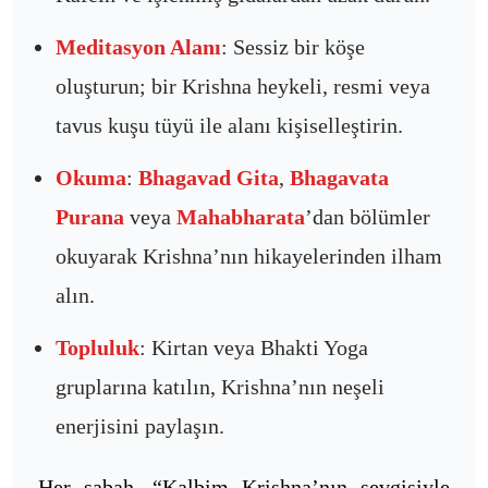
Meditasyon Alanı
: Sessiz bir köşe
oluşturun; bir Krishna heykeli, resmi veya
tavus kuşu tüyü ile alanı kişiselleştirin.
Okuma
:
Bhagavad Gita
,
Bhagavata
Purana
veya
Mahabharata
’dan bölümler
okuyarak Krishna’nın hikayelerinden ilham
alın.
Topluluk
: Kirtan veya Bhakti Yoga
gruplarına katılın, Krishna’nın neşeli
enerjisini paylaşın.
Her sabah, “Kalbim Krishna’nın sevgisiyle