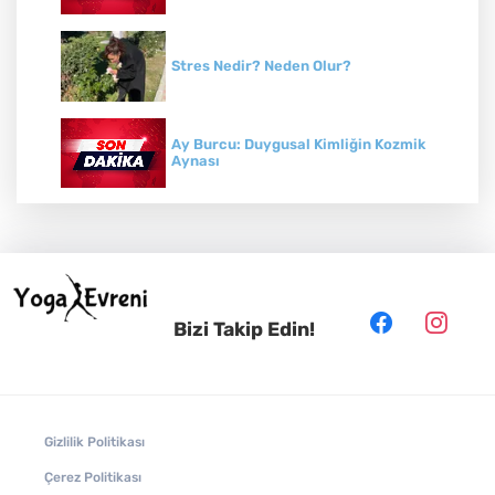
Stres Nedir? Neden Olur?
Ay Burcu: Duygusal Kimliğin Kozmik
Aynası
Vedik Astroloji Nedir?
Sanskritçe: Hint Kültürünün Kutsal Dili
Bizi Takip Edin!
Yüz Yogası Nedir?
Gizlilik Politikası
Çerez Politikası
Solar Plexus: Öz Güvenin ve İradenin