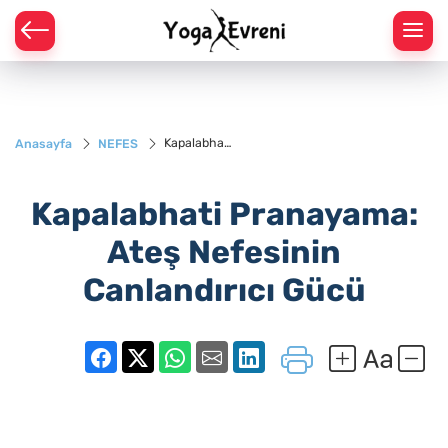
URARAK YOGA POZLARI
Kapalabhati
Anasayfa
NEFES
ZÜSTÜ YOGA POZLARI
Pranayama:
Ateş
Nefesinin
Kapalabhati Pranayama:
Canlandırıcı
AKTA YOGA POZLARI
Gücü
Ateş Nefesinin
TÜSTÜ YOGA POZLARI
Canlandırıcı Gücü