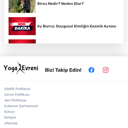
Stres Nedir? Neden Olur?
Ay Burcu: Duygusal Kimliğin Kozmik Aynası
Vedik Astroloji Nedir?
Bizi Takip Edin!
Sanskritçe: Hint Kültürünün Kutsal Dili
Gizlilik Politikası
Yüz Yogası Nedir?
Çerez Politikası
Veri Politikası
Kullanım Şartnamesi
Künye
Solar Plexus: Öz Güvenin ve İradenin Enerji
Merkezi
İletişim
sitemap