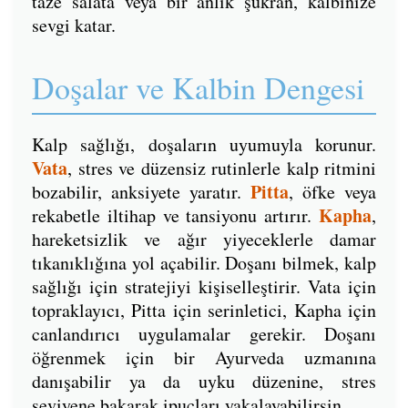
taze salata veya bir anlık şükran, kalbinize
sevgi katar.
Doşalar ve Kalbin Dengesi
Kalp sağlığı, doşaların uyumuyla korunur.
Vata
, stres ve düzensiz rutinlerle kalp ritmini
Pitta
bozabilir, anksiyete yaratır.
, öfke veya
Kapha
rekabetle iltihap ve tansiyonu artırır.
,
hareketsizlik ve ağır yiyeceklerle damar
tıkanıklığına yol açabilir. Doşanı bilmek, kalp
sağlığı için stratejiyi kişiselleştirir. Vata için
topraklayıcı, Pitta için serinletici, Kapha için
canlandırıcı uygulamalar gerekir. Doşanı
öğrenmek için bir Ayurveda uzmanına
danışabilir ya da uyku düzenine, stres
seviyene bakarak ipuçları yakalayabilirsin.