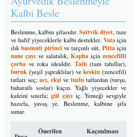
Ayurvedik Beslenmeyle
Kalbi Besle
Sattvik diyet
Beslenme, kalbin şifasıdır.
, taze
Vata
ve hafif yiyeceklerle kalbi destekler.
için
basmati pirinci
Pitta
ılık
ve tarçınlı süt,
için
nane çayı
Kapha
zencefilli
ve salatalık,
için
çorba
Tatlı
ve roka idealdir.
(tam tahıllar),
buruk
keskin
(yeşil yapraklılar) ve
(zencefil)
acı
ekşi
tuzlu
tatları seç;
,
ve
tatlardan (turşu,
baharatlı soslar) kaçın. Yağlı yiyecekler ve
gül çayı
kafeini sınırla;
iç. Yemeği sevgiyle
hazırla, yavaş ye. Beslenme, kalbine şifa
sunar.
Önerilen
Kaçınılması
Doşa