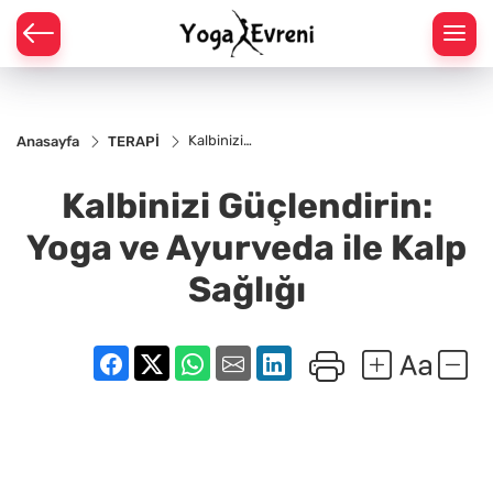
 YOGA POZLARI
YOGA POZLARI
Kalbinizi
Anasayfa
TERAPİ
Güçlendirin:
Yoga ve
GA POZLARI
Ayurveda
Kalbinizi Güçlendirin:
ile Kalp
Sağlığı
Yoga ve Ayurveda ile Kalp
YOGA POZLARI
Sağlığı